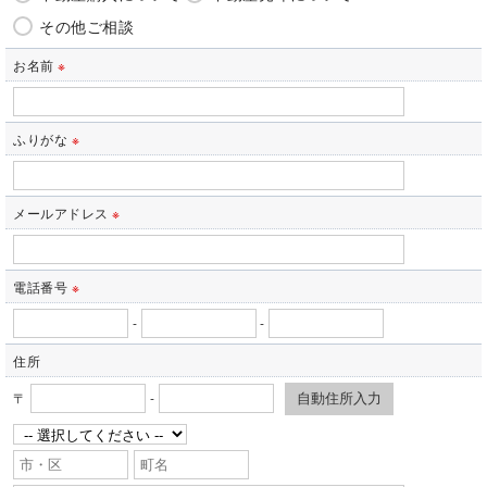
託する場合があります。
その他ご相談
これらの委託先に対しては個人情報保護契約等の措置をとり、適切な監
督を行います。
お名前
※
＜個人情報の安全管理＞
当社では、個人情報の漏洩等がなされないよう、適切に安全管理対策を
実施します。
ふりがな
※
＜個人情報を与えなかった場合に生じる結果＞
必要な情報を頂けない場合は、それに対応した当社のサービスをご提供
メールアドレス
※
できない場合がございますので予めご了承ください。
＜個人情報の開示･訂正・削除･利用停止の手続について＞
当社では、お客様の個人情報の開示･訂正･削除・利用停止の手続を定め
電話番号
※
させて頂いております。
ご本人である事を確認のうえ、対応させて頂きます。
-
-
個人情報の開示･訂正･削除・利用停止の具体的手続きにつきましては、
住所
お電話でお問合せ下さい。
〒
-