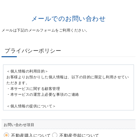
メールでのお問い合わせ
メールは下記のメールフォームをご利用ください。
プライバシーポリシー
＜個人情報の利用目的＞
お客様よりお預かりした個人情報は、以下の目的に限定し利用させてい
ただきます。
・本サービスに関する顧客管理
・本サービスの運営上必要な事項のご連絡
＜個人情報の提供について＞
当社ではお客様の同意を得た場合または法令に定められた場合を除き、
取得した個人情報を第三者に提供することはいたしません。
お問い合わせ項目
＜個人情報の委託について＞
当社では、利用目的の達成に必要な範囲において、個人情報を外部に委
不動産購入について
不動産売却について