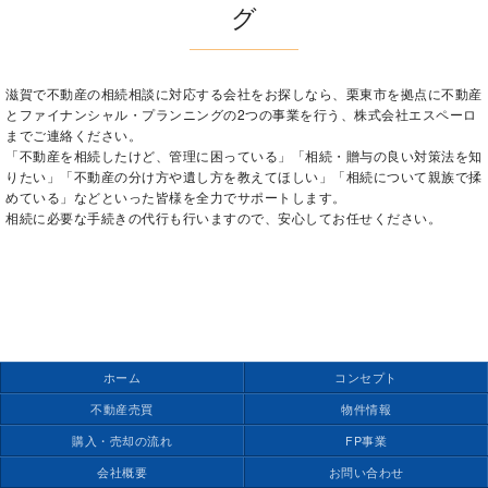
グ
滋賀で不動産の相続相談に対応する会社をお探しなら、栗東市を拠点に不動産
とファイナンシャル・プランニングの2つの事業を行う、株式会社エスペーロ
までご連絡ください。
「不動産を相続したけど、管理に困っている」「相続・贈与の良い対策法を知
りたい」「不動産の分け方や遺し方を教えてほしい」「相続について親族で揉
めている」などといった皆様を全力でサポートします。
相続に必要な手続きの代行も行いますので、安心してお任せください。
ホーム
コンセプト
不動産売買
物件情報
購入・売却の流れ
FP事業
会社概要
お問い合わせ